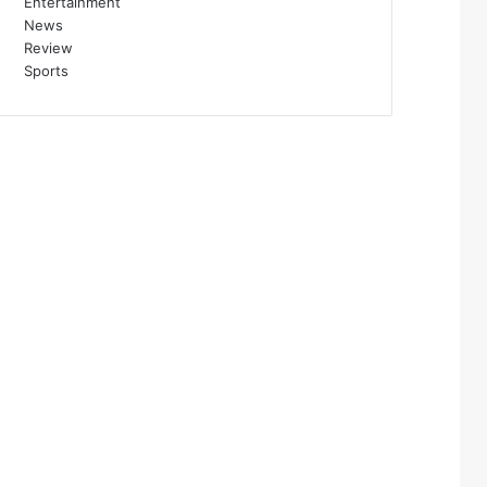
Entertainment
News
Review
Sports