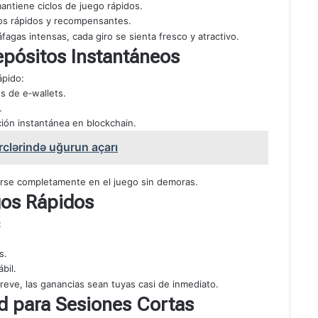
antiene ciclos de juego rápidos.
ros rápidos y recompensantes.
agas intensas, cada giro se sienta fresco y atractivo.
pósitos Instantáneos
ápido:
és de e‑wallets.
.
ión instantánea en blockchain.
rclərində uğurun açarı
arse completamente en el juego sin demoras.
gos Rápidos
:
s.
bil.
reve, las ganancias sean tuyas casi de inmediato.
d para Sesiones Cortas