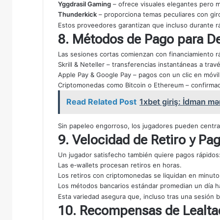
Yggdrasil Gaming
– ofrece visuales elegantes pero m
Thunderkick
– proporciona temas peculiares con gi
Estos proveedores garantizan que incluso durante ráf
8. Métodos de Pago para De
Las sesiones cortas comienzan con financiamiento r
Skrill & Neteller – transferencias instantáneas a trav
Apple Pay & Google Pay – pagos con un clic en móvil
Criptomonedas como Bitcoin o Ethereum – confirmac
Read Related Post
1xbet giriş: İdman mə
Sin papeleo engorroso, los jugadores pueden centr
9. Velocidad de Retiro y Pa
Un jugador satisfecho también quiere pagos rápidos
Las e‑wallets procesan retiros en horas.
Los retiros con criptomonedas se liquidan en minuto
Los métodos bancarios estándar promedian un día há
Esta variedad asegura que, incluso tras una sesión b
10. Recompensas de Lealta