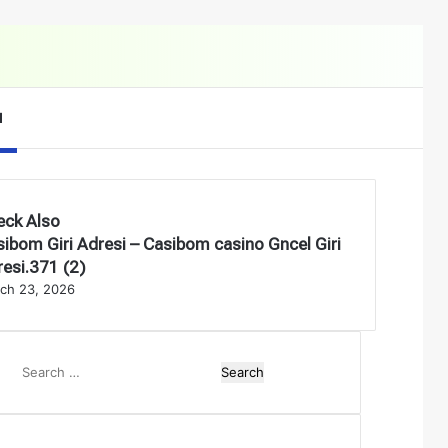
Search for
d
eck Also
ibom Giri Adresi – Casibom casino Gncel Giri
esi.371 (2)
ch 23, 2026
S
e
a
r