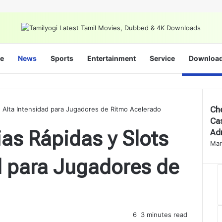
e
News
Sports
Entertainment
Service
Downloa
Ch
 Alta Intensidad para Jugadores de Ritmo Acelerado
Cas
C
as Rápidas y Slots
l
Adr
o
Mar
s
d para Jugadores de
e
6
3 minutes read