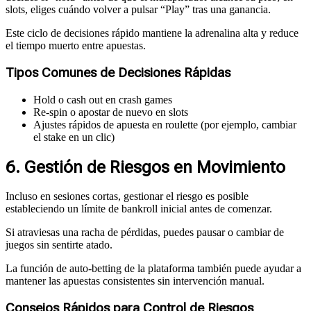
slots, eliges cuándo volver a pulsar “Play” tras una ganancia.
Este ciclo de decisiones rápido mantiene la adrenalina alta y reduce
el tiempo muerto entre apuestas.
Tipos Comunes de Decisiones Rápidas
Hold o cash out en crash games
Re-spin o apostar de nuevo en slots
Ajustes rápidos de apuesta en roulette (por ejemplo, cambiar
el stake en un clic)
6. Gestión de Riesgos en Movimiento
Incluso en sesiones cortas, gestionar el riesgo es posible
estableciendo un límite de bankroll inicial antes de comenzar.
Si atraviesas una racha de pérdidas, puedes pausar o cambiar de
juegos sin sentirte atado.
La función de auto‑betting de la plataforma también puede ayudar a
mantener las apuestas consistentes sin intervención manual.
Consejos Rápidos para Control de Riesgos