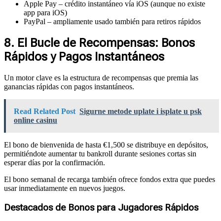
Apple Pay – crédito instantáneo vía iOS (aunque no existe
app para iOS)
PayPal – ampliamente usado también para retiros rápidos
8. El Bucle de Recompensas: Bonos
Rápidos y Pagos Instantáneos
Un motor clave es la estructura de recompensas que premia las
ganancias rápidas con pagos instantáneos.
Read Related Post
Sigurne metode uplate i isplate u psk
online casinu
El bono de bienvenida de hasta €1,500 se distribuye en depósitos,
permitiéndote aumentar tu bankroll durante sesiones cortas sin
esperar días por la confirmación.
El bono semanal de recarga también ofrece fondos extra que puedes
usar inmediatamente en nuevos juegos.
Destacados de Bonos para Jugadores Rápidos