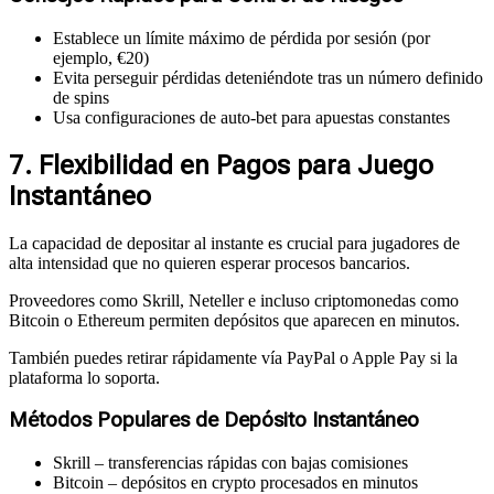
Establece un límite máximo de pérdida por sesión (por
ejemplo, €20)
Evita perseguir pérdidas deteniéndote tras un número definido
de spins
Usa configuraciones de auto‑bet para apuestas constantes
7. Flexibilidad en Pagos para Juego
Instantáneo
La capacidad de depositar al instante es crucial para jugadores de
alta intensidad que no quieren esperar procesos bancarios.
Proveedores como Skrill, Neteller e incluso criptomonedas como
Bitcoin o Ethereum permiten depósitos que aparecen en minutos.
También puedes retirar rápidamente vía PayPal o Apple Pay si la
plataforma lo soporta.
Métodos Populares de Depósito Instantáneo
Skrill – transferencias rápidas con bajas comisiones
Bitcoin – depósitos en crypto procesados en minutos