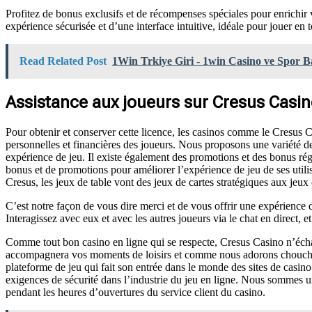
Profitez de bonus exclusifs et de récompenses spéciales pour enrichir 
expérience sécurisée et d’une interface intuitive, idéale pour jouer en
Read Related Post
1Win Trkiye Giri - 1win Casino ve Spor Ba
Assistance aux joueurs sur Cresus Casin
Pour obtenir et conserver cette licence, les casinos comme le Cresus C
personnelles et financières des joueurs. Nous proposons une variété d
expérience de jeu. Il existe également des promotions et des bonus rég
bonus et de promotions pour améliorer l’expérience de jeu de ses util
Cresus, les jeux de table vont des jeux de cartes stratégiques aux jeux
C’est notre façon de vous dire merci et de vous offrir une expérience d
Interagissez avec eux et avec les autres joueurs via le chat en direct, 
Comme tout bon casino en ligne qui se respecte, Cresus Casino n’échap
accompagnera vos moments de loisirs et comme nous adorons chouchout
plateforme de jeu qui fait son entrée dans le monde des sites de casin
exigences de sécurité dans l’industrie du jeu en ligne. Nous sommes un
pendant les heures d’ouvertures du service client du casino.