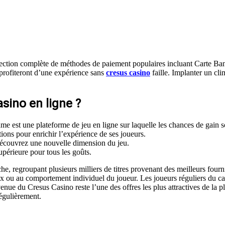
élection complète de méthodes de paiement populaires incluant Carte Banca
s profiteront d’une expérience sans
cresus casino
faille. Implanter un cl
ino en ligne ?
ame est une plateforme de jeu en ligne sur laquelle les chances de gain 
ns pour enrichir l’expérience de ses joueurs.
 découvrez une nouvelle dimension du jeu.
upérieure pour tous les goûts.
he, regroupant plusieurs milliers de titres provenant des meilleurs fou
eux ou au comportement individuel du joueur. Les joueurs réguliers du 
ue du Cresus Casino reste l’une des offres les plus attractives de la p
égulièrement.