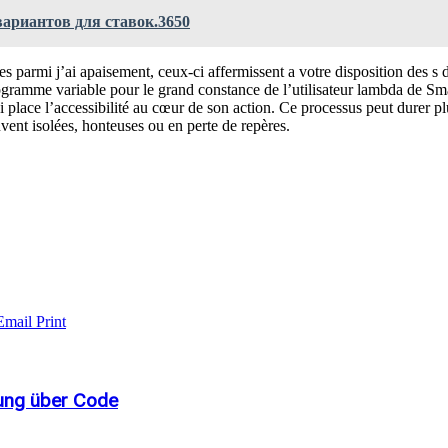
вариантов для ставок.3650
 parmi j’ai apaisement, ceux-ci affermissent a votre disposition des s 
ogramme variable pour le grand constance de l’utilisateur lambda de Sma
 place l’accessibilité au cœur de son action. Ce processus peut durer pl
uvent isolées, honteuses ou en perte de repères.
Email
Print
lung über Code