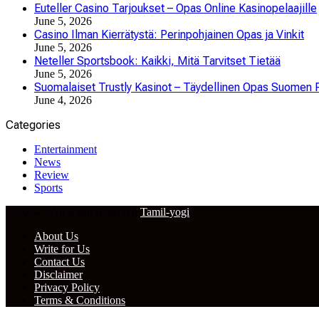
Euteller Casino Tarjoukset – Opas Online Kasinopelaajille
June 5, 2026
Casino Ilman Kierrätystä: Perinpohjainen Opas ja Vinkit
June 5, 2026
Neteller Sportsbook: Kaikki, Mitä Tarvitset Tietää
June 5, 2026
Suomalaiset Trustly Kasinot – Täydellinen Opas Suomen P
June 4, 2026
Categories
Entertainment
News
Review
Sports
© 2024 – All Right Reserved
Tamil-yogi
About Us
Write for Us
Contact Us
Disclaimer
Privacy Policy
Terms & Conditions