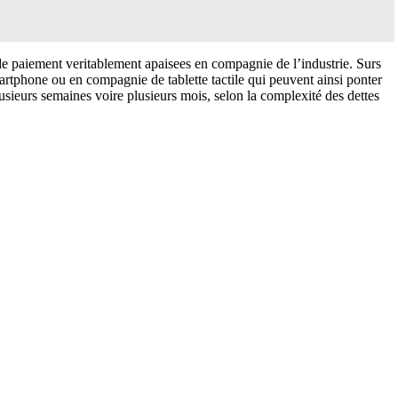
de paiement veritablement apaisees en compagnie de l’industrie. Surs
rtphone ou en compagnie de tablette tactile qui peuvent ainsi ponter
usieurs semaines voire plusieurs mois, selon la complexité des dettes