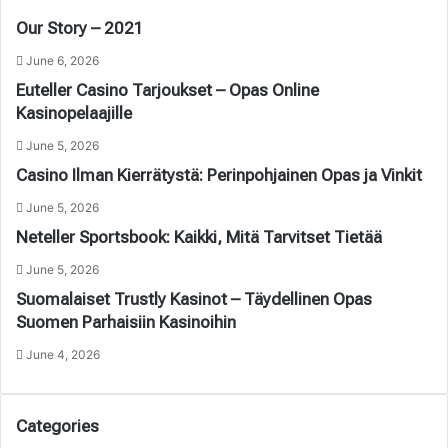
Our Story – 2021
June 6, 2026
Euteller Casino Tarjoukset – Opas Online
Kasinopelaajille
June 5, 2026
Casino Ilman Kierrätystä: Perinpohjainen Opas ja Vinkit
June 5, 2026
Neteller Sportsbook: Kaikki, Mitä Tarvitset Tietää
June 5, 2026
Suomalaiset Trustly Kasinot – Täydellinen Opas
Suomen Parhaisiin Kasinoihin
June 4, 2026
Categories