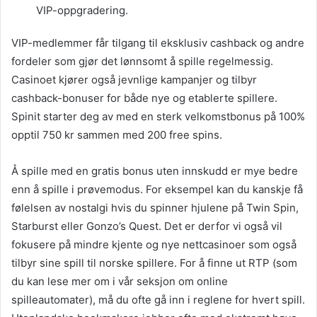
VIP-oppgradering.
VIP-medlemmer får tilgang til eksklusiv cashback og andre
fordeler som gjør det lønnsomt å spille regelmessig.
Casinoet kjører også jevnlige kampanjer og tilbyr
cashback-bonuser for både nye og etablerte spillere.
Spinit starter deg av med en sterk velkomstbonus på 100%
opptil 750 kr sammen med 200 free spins.
Å spille med en gratis bonus uten innskudd er mye bedre
enn å spille i prøvemodus. For eksempel kan du kanskje få
følelsen av nostalgi hvis du spinner hjulene på Twin Spin,
Starburst eller Gonzo’s Quest. Det er derfor vi også vil
fokusere på mindre kjente og nye nettcasinoer som også
tilbyr sine spill til norske spillere. For å finne ut RTP (som
du kan lese mer om i vår seksjon om online
spilleautomater), må du ofte gå inn i reglene for hvert spill.