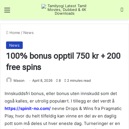
Menu
Se
Home
/
News
News
100% bonus opptil 750 kr + 200
free spins
Mason
April 8, 2026
8
2 minutes read
Innskuddsfri bonus, eller bonus uten innskudd som det
også kalles, er utrolig populært. I tillegg er det verdt å
https://spinit-no.com/
nevne Drops & Wins fra Pragmatic
Play, hvor du helt tilfeldig kan vinne en del av en daglig
pott som må deles ut hver eneste dag. Turneringer er en