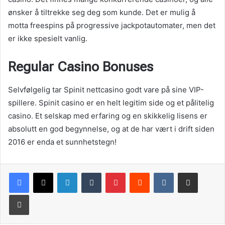
ønsker å tiltrekke seg deg som kunde. Det er mulig å
motta freespins på progressive jackpotautomater, men det
er ikke spesielt vanlig.
Regular Casino Bonuses
Selvfølgelig tar Spinit nettcasino godt vare på sine VIP-
spillere. Spinit casino er en helt legitim side og et pålitelig
casino. Et selskap med erfaring og en skikkelig lisens er
absolutt en god begynnelse, og at de har vært i drift siden
2016 er enda et sunnhetstegn!
LinkedIn
Tumblr
Pinterest
Reddit
VKontakte
Share via Email
Print