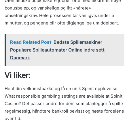
Utenlandske bookmakere jobber ofte med ekstremt høye
bonusbeløp, og vanskelige og litt «hårete»
omsetningskrav. Hele prosessen tar vanligvis under 5
minutter, og pengene blir ofte tilgjengelige umiddelbart.
Read Related Post
Bedste Spillemaskiner
Populære Spilleautomater Online indre sett
Danmark
Vi liker:
Hent din velkomstpakke og få en unik Spinit opplevelse!
What responsible gambling settings are available at Spinit
Casino? Det passer bedre for dem som planlegger å spille
regelmessig, håndtere bankroll bevisst og høste fordelene
over tid.